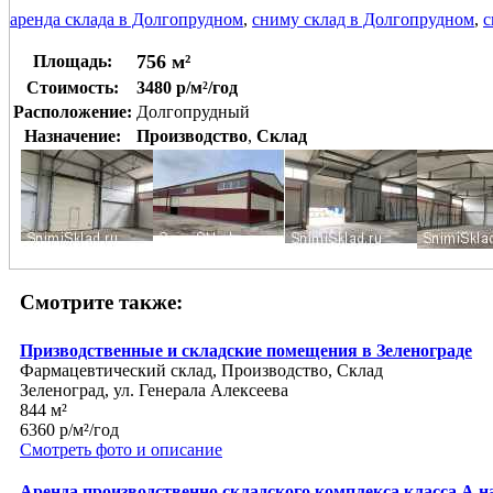
аренда склада в Долгопрудном
,
сниму склад в Долгопрудном
,
с
756 м²
Площадь:
Стоимость:
3480 р/м²/год
Расположение:
Долгопрудный
Назначение:
Производство
,
Склад
Смотрите также:
Призводственные и складские помещения в Зеленограде
Фармацевтический склад, Производство, Склад
Зеленоград, ул. Генерала Алексеева
844 м²
6360 р/м²/год
Смотреть фото и описание
Аренда производственно складского комплекса класса А 