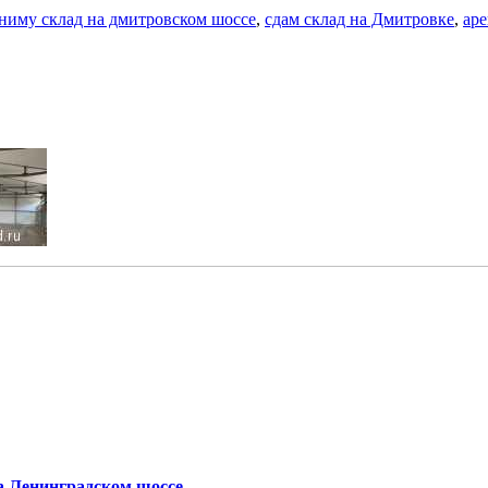
ниму склад на дмитровском шоссе
,
сдам склад на Дмитровке
,
аре
на Ленинградском шоссе