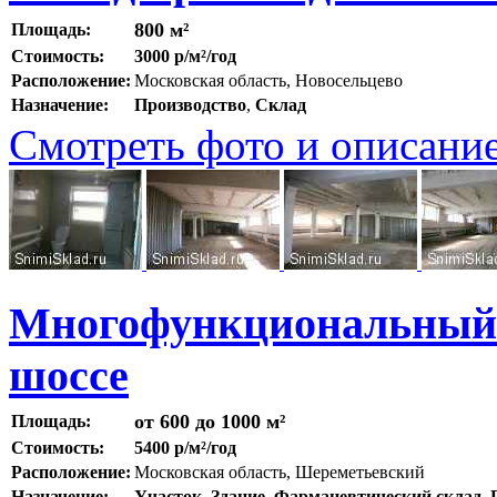
800 м²
Площадь:
Стоимость:
3000 р/м²/год
Расположение:
Московская область, Новосельцево
Назначение:
Производство
,
Склад
Смотреть фото и описани
Многофункциональный 
шоссе
от 600 до 1000 м²
Площадь:
Стоимость:
5400 р/м²/год
Расположение:
Московская область, Шереметьевский
Назначение:
Участок
,
Здание
,
Фармацевтический склад
,