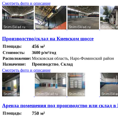
Смотреть фото и описание
Производство/склад на Киевском шоссе
456 м²
Площадь:
Стоимость:
3600 р/м²/год
Расположение:
Московская область, Наро-Фоминский район
Назначение:
Производство
,
Склад
Смотреть фото и описание
Аренда помещения под производство или склад 
750 м²
Площадь: