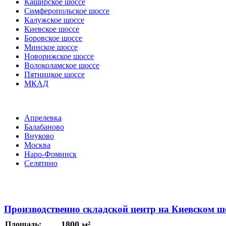
Каширское шоссе
Симферопольское шоссе
Калужское шоссе
Киевское шоссе
Боровское шоссе
Минское шоссе
Новорижское шоссе
Волоколамское шоссе
Пятницкое шоссе
МКАД
Апрелевка
Балабаново
Внуково
Москва
Наро-Фоминск
Селятино
Производственно складской центр на Киевском ш
1800 м²
Площадь: