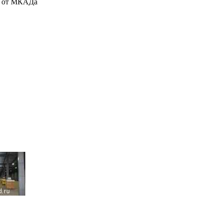
м. от МКАДа