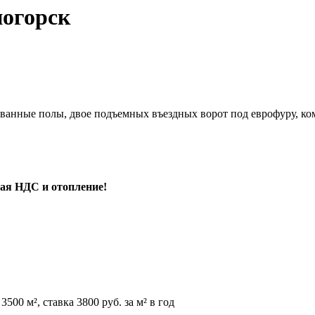
ногорск
фованные полы, двое подъемных въездных ворот под еврофуру, к
ючая НДС и отопление!
500 м², ставка 3800 руб. за м² в год