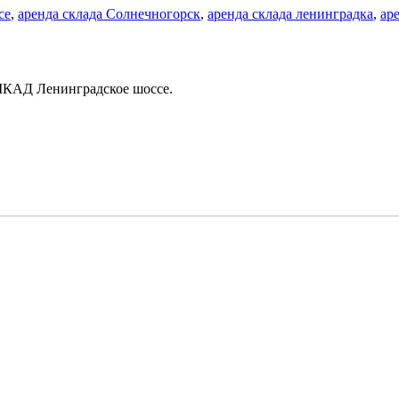
се
,
аренда склада Солнечногорск
,
аренда склада ленинградка
,
ар
т МКАД Ленинградское шоссе.