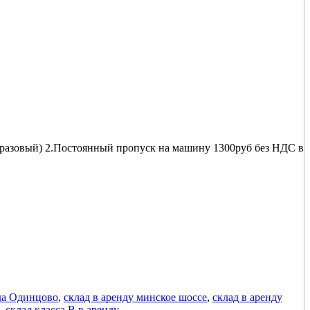
(разовый) 2.Постоянный пропуск на машину 1300руб без НДС в
да Одинцово
,
склад в аренду минское шоссе
,
склад в аренду
,
склад класса В в аренду.
.