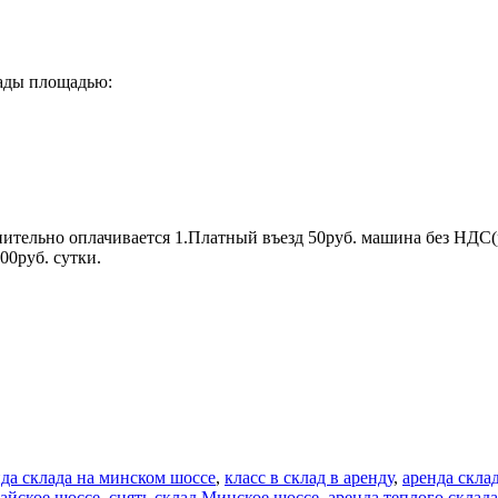
лады площадью:
лнительно оплачивается 1.Платный въезд 50руб. машина без НДС
00руб. сутки.
да склада на минском шоссе
,
класс в склад в аренду
,
аренда скла
айское шоссе
,
снять склад Минское шоссе
,
аренда теплого склада