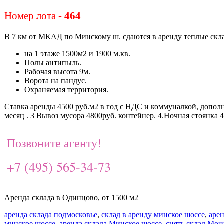
Номер лота -
464
В 7 км от МКАД по Минскому ш. сдаются в аренду теплые ск
на 1 этаже 1500м2 и 1900 м.кв.
Полы антипыль.
Рабочая высота 9м.
Ворота на пандус.
Охраняемая территория.
Ставка аренды 4500 руб.м2 в год с НДС и коммуналкой, допо
месяц . 3 Вывоз мусора 4800руб. контейнер. 4.Ночная стоянка 4
Позвоните агенту!
+7 (495) 565-34-73
Аренда склада в Одинцово, от 1500 м2
аренда склада подмосковье
,
склад в аренду минское шоссе
,
арен
минское шоссе
,
аренда склада Минское шоссе
,
снять склад Мож