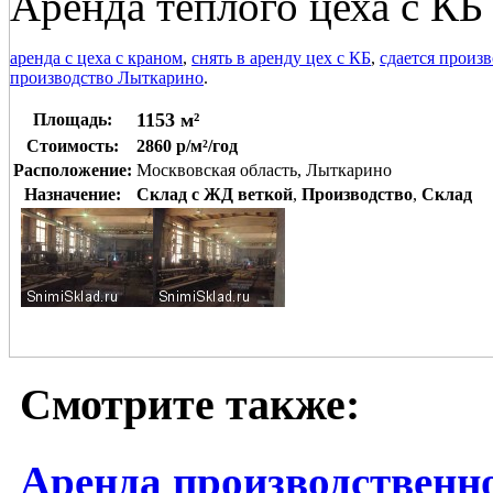
Аренда теплого цеха с КБ
аренда с цеха с краном
,
снять в аренду цех с КБ
,
сдается произв
производство Лыткарино
.
1153 м²
Площадь:
Стоимость:
2860 р/м²/год
Расположение:
Москвовская область, Лыткарино
Назначение:
Склад с ЖД веткой
,
Производство
,
Склад
Смотрите также:
Аренда производственно