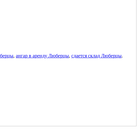
юберцы
,
ангар в аренду Люберцы
,
сдается склад Люберцы
.