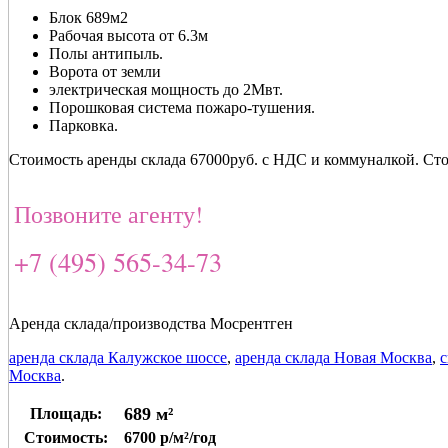
Блок 689м2
Рабочая высота от 6.3м
Полы антипыль.
Ворота от земли
электрическая мощность до 2Мвт.
Порошковая система пожаро-тушения.
Парковка.
Стоимость аренды склада 67000руб. с НДС и коммуналкой. Ст
Позвоните агенту!
+7 (495) 565-34-73
Аренда склада/производства Мосрентген
аренда склада Калужское шоссе
,
аренда склада Новая Москва
,
с
Москва
.
689 м²
Площадь:
Стоимость:
6700 р/м²/год