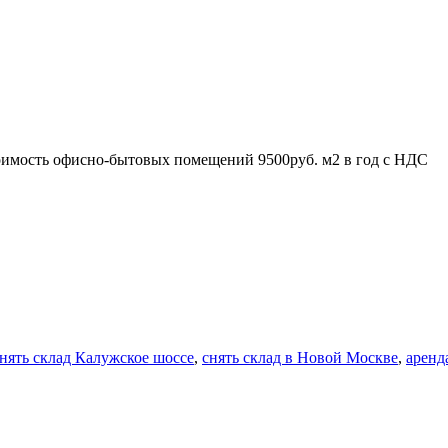
оимость офисно-бытовых помещений 9500руб. м2 в год с НДС
нять склад Калужское шоссе
,
снять склад в Новой Москве
,
аренд