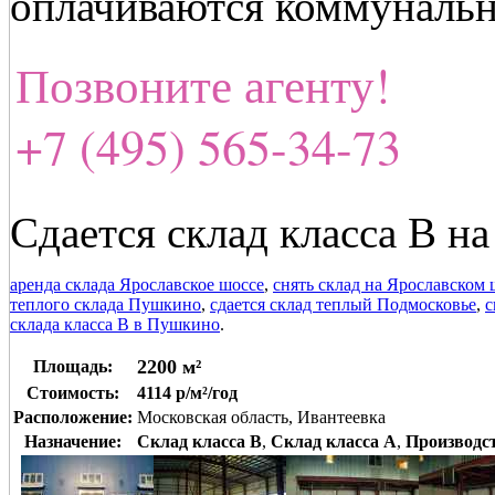
оплачиваются коммунальн
Позвоните агенту!
+7 (495) 565-34-73
Сдается склад класса В н
аренда склада Ярославское шоссе
,
снять склад на Ярославском 
теплого склада Пушкино
,
сдается склад теплый Подмосковье
,
с
склада класса В в Пушкино
.
2200 м²
Площадь:
Стоимость:
4114 р/м²/год
Расположение:
Московская область, Ивантеевка
Назначение:
Склад класса B
,
Склад класса A
,
Производс