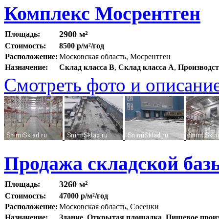
Комплекс Мосрентген
2900 м²
Площадь:
Стоимость:
8500 р/м²/год
Расположение:
Московская область, Мосрентген
Назначение:
Склад класса B
,
Склад класса A
,
Производс
Смотреть фото и описани
Продажа складской баз
3260 м²
Площадь:
Стоимость:
47000 р/м²/год
Расположение:
Московская область, Сосенки
Назначение:
Здание
,
Открытая площадка
,
Пищевое прои