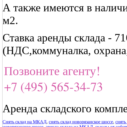
А также имеются в налич
м2.
Ставка аренды склада - 71
(НДС,коммуналка, охрана,
Позвоните агенту!
+7 (495) 565-34-73
Аренда складского компле
Снять склад на МКАД
,
снять склад новорязанское шоссе
,
снять
новорязанское шоссе
,
аренда склада на МКАД
,
склады от собс