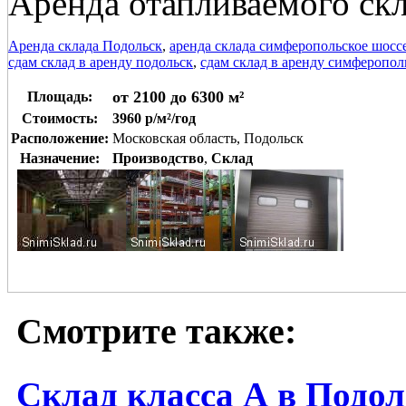
Аренда отапливаемого ск
Аренда склада Подольск
,
аренда склада симферопольское шосс
сдам склад в аренду подольск
,
сдам склад в аренду симферопол
от 2100 до 6300 м²
Площадь:
Стоимость:
3960 р/м²/год
Расположение:
Московская область, Подольск
Назначение:
Производство
,
Склад
Смотрите также:
Склад класса А в Подол